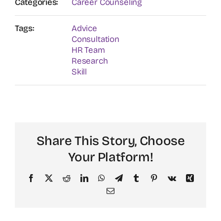
Categories:
Career Counseling
Tags:
Advice
Consultation
HR Team
Research
Skill
Share This Story, Choose
Your Platform!
Facebook
X
Reddit
LinkedIn
WhatsApp
Telegram
Tumblr
Pinterest
Vk
Xing
Email