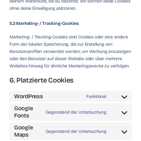
deinem Warenkorb, bis du bezahlst. Wir können diese Cookies
ohne deine Einwilligung platzieren.
5.2 Marketing- / Tracking-Cookies
Marketing- / Tracking-Cookies sind Cookies oder eine andere
Form der lokalen Speicherung, die zur Erstellung von
Benutzerprofilen verwendet werden, um Werbung anzuzeigen
oder den Benutzer auf dieser Website oder über mehrere
Websites hinweg für ähnliche Marketingzwecke zu verfolgen.
6. Platzierte Cookies
WordPress
Funktional
Consent
to
Google
Gegenstand der Untersuchung
service
Fonts
Consent
wordpress
to
Google
service
Gegenstand der Untersuchung
Maps
Consent
google-