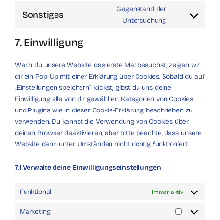
to
fonts
Gegenstand der
service
Sonstiges
Consent
Untersuchung
google-
to
maps
7. Einwilligung
service
sonstiges
Wenn du unsere Website das erste Mal besuchst, zeigen wir
dir ein Pop-Up mit einer Erklärung über Cookies. Sobald du auf
„Einstellungen speichern“ klickst, gibst du uns deine
Einwilligung alle von dir gewählten Kategorien von Cookies
und Plugins wie in dieser Cookie-Erklärung beschrieben zu
verwenden. Du kannst die Verwendung von Cookies über
deinen Browser deaktivieren, aber bitte beachte, dass unsere
Website dann unter Umständen nicht richtig funktioniert.
7.1 Verwalte deine Einwilligungseinstellungen
Funktional
Immer aktiv
Marketing
Marketing